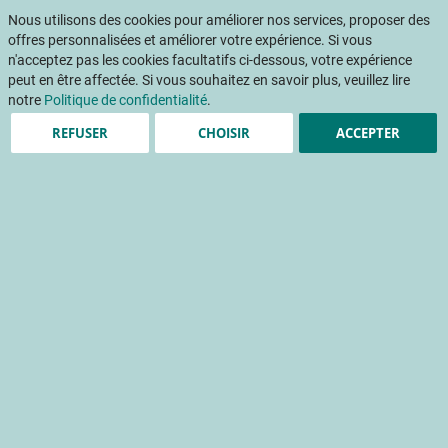
Aller
Mon pani
au
Nous utilisons des cookies pour améliorer nos services, proposer des
Af
contenu
offres personnalisées et améliorer votre expérience. Si vous
na
n'acceptez pas les cookies facultatifs ci-dessous, votre expérience
peut en être affectée. Si vous souhaitez en savoir plus, veuillez lire
Accueil
Publications
Programmes de sélection variétale petits fruits rouges du James Hutton Institute
notre
Politique de confidentialité
.
REFUSER
CHOISIR
ACCEPTER