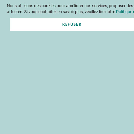
Nous utilisons des cookies pour améliorer nos services, proposer des o
Langue
FR
Contactez-nous
affectée. Si vous souhaitez en savoir plus, veuillez lire notre
Politique 
REFUSER
Actu
Évène
Programme
innovatio
accompagnement
expéri