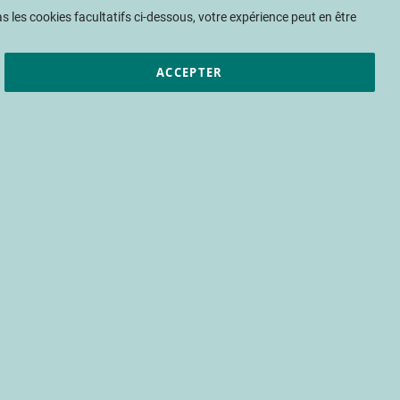
Mon panier
 les cookies facultatifs ci-dessous, votre expérience peut en être
ACCEPTER
et résultats
CTIFL
Nous rejoindre
, votre partenaire