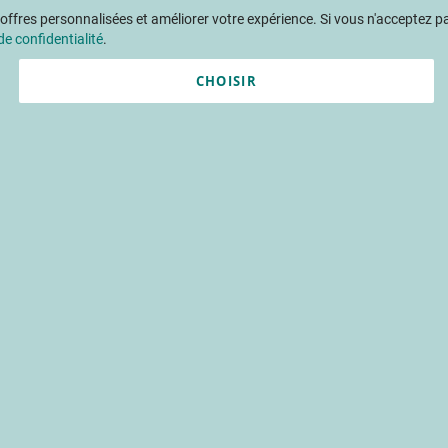
Aller
ffres personnalisées et améliorer votre expérience. Si vous n'acceptez pas
au
de confidentialité
.
contenu
CHOISIR
ments
Publications
Formations
Prestations et outils
Projets 
s Opérationnels : le CTIFL
n
mentation
traçabilité
innovation