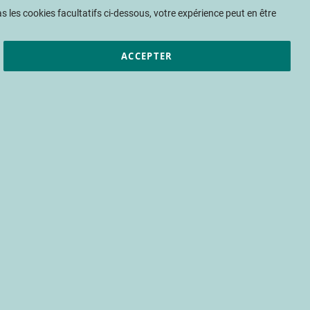
Mon panier
 les cookies facultatifs ci-dessous, votre expérience peut en être
ACCEPTER
et résultats
CTIFL
Nous rejoindre
teurs concernant les