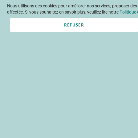
Nous utilisons des cookies pour améliorer nos services, proposer des o
Langue
FR
Contactez-nous
affectée. Si vous souhaitez en savoir plus, veuillez lire notre
Politique 
REFUSER
Actu
Évène
Quelles sont 
fruits et légu
commerce électronique
mode de vente
Accueil
Publications
Détail F