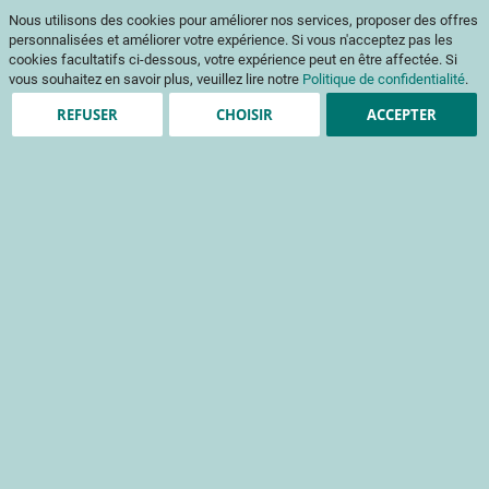
Aller
Mon pani
Nous utilisons des cookies pour améliorer nos services, proposer des offres
au
Af
contenu
personnalisées et améliorer votre expérience. Si vous n'acceptez pas les
na
cookies facultatifs ci-dessous, votre expérience peut en être affectée. Si
vous souhaitez en savoir plus, veuillez lire notre
Politique de confidentialité
.
Passer
Passer
REFUSER
CHOISIR
ACCEPTER
à
au
la
début
fin
de
de
la
Nos prestations
la
Galerie
galerie
d’images
d’images
Les différentes prestations que vous propose le CTIFL
Accueil
Prestations
Tests et amélioration itinéraires post-récolte
Réalisation d'un référentiel visuel des fruits et légumes
Réalisation d'un référentiel visuel
des fruits et légumes