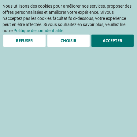
Aller
Mon pani
au
Nous utilisons des cookies pour améliorer nos services, proposer des
Af
contenu
offres personnalisées et améliorer votre expérience. Si vous
na
n'acceptez pas les cookies facultatifs ci-dessous, votre expérience
peut en être affectée. Si vous souhaitez en savoir plus, veuillez lire
Accueil
Publications
Recherche de solutions innovantes pour limiter les dégâts de taupins en culture de melon - TAUPIFAST
notre
Politique de confidentialité
.
REFUSER
CHOISIR
ACCEPTER