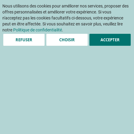
Aller
Mon pani
au
Nous utilisons des cookies pour améliorer nos services, proposer des
Af
contenu
offres personnalisées et améliorer votre expérience. Si vous
na
n'acceptez pas les cookies facultatifs ci-dessous, votre expérience
peut en être affectée. Si vous souhaitez en savoir plus, veuillez lire
Accueil
Publications
Règlement technique des plants certifiés (hors fraisier)
notre
Politique de confidentialité
.
REFUSER
CHOISIR
ACCEPTER