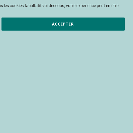
Mon panier
 les cookies facultatifs ci-dessous, votre expérience peut en être
ACCEPTER
et résultats
CTIFL
Nous rejoindre
culture