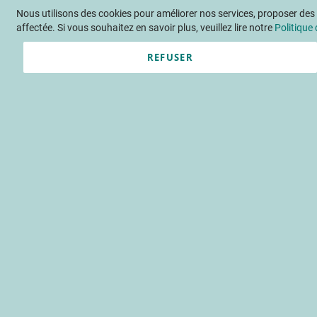
Nous utilisons des cookies pour améliorer nos services, proposer des o
Langue
FR
Contactez-nous
affectée. Si vous souhaitez en savoir plus, veuillez lire notre
Politique 
REFUSER
Actu
Évène
Accueil
Évènements
Rencontr
Rencontr
biologiq
Mardi 29 novembr