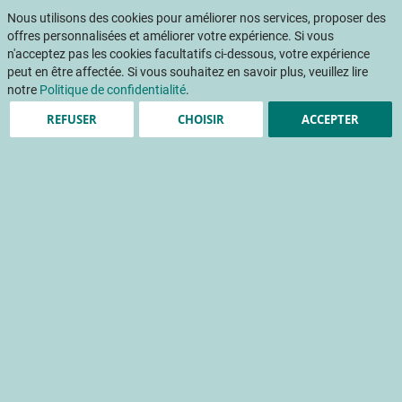
Aller
Mon pani
au
Nous utilisons des cookies pour améliorer nos services, proposer des
Af
contenu
offres personnalisées et améliorer votre expérience. Si vous
na
n'acceptez pas les cookies facultatifs ci-dessous, votre expérience
peut en être affectée. Si vous souhaitez en savoir plus, veuillez lire
Accueil
Publications
Repenser la conduite du verger de poiriers pour l'adapter aux nouvelles variétés et contraintes sociétales - Projet SYSCOP (2015 – 2025)
notre
Politique de confidentialité
.
REFUSER
CHOISIR
ACCEPTER