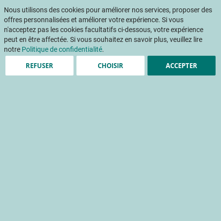
Aller
Mon pani
au
Nous utilisons des cookies pour améliorer nos services, proposer des
Af
contenu
offres personnalisées et améliorer votre expérience. Si vous
na
n'acceptez pas les cookies facultatifs ci-dessous, votre expérience
peut en être affectée. Si vous souhaitez en savoir plus, veuillez lire
Accueil
Publications
Représentativité et tendances d'évolution des modes de production
notre
Politique de confidentialité
.
REFUSER
CHOISIR
ACCEPTER