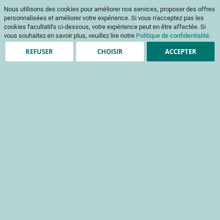
Aller
Mon pani
Nous utilisons des cookies pour améliorer nos services, proposer des offres
au
Af
contenu
personnalisées et améliorer votre expérience. Si vous n'acceptez pas les
na
cookies facultatifs ci-dessous, votre expérience peut en être affectée. Si
vous souhaitez en savoir plus, veuillez lire notre
Politique de confidentialité
.
REFUSER
CHOISIR
ACCEPTER
Accueil
Produits en vente
ROUE SENSORIELLE - ABRICOT
Passer
à
la
fin
de
la
galerie
d’images