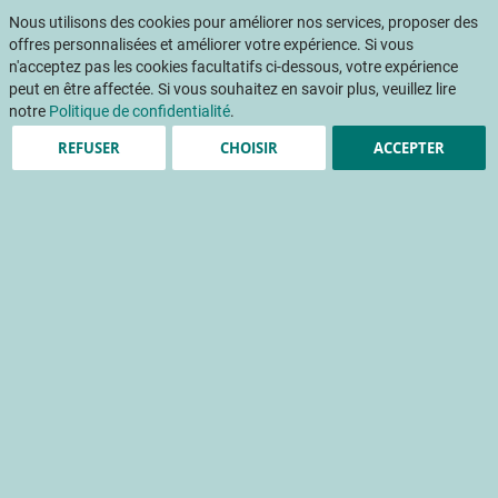
Aller
Mon pani
au
Nous utilisons des cookies pour améliorer nos services, proposer des
Af
contenu
offres personnalisées et améliorer votre expérience. Si vous
na
n'acceptez pas les cookies facultatifs ci-dessous, votre expérience
peut en être affectée. Si vous souhaitez en savoir plus, veuillez lire
notre
Politique de confidentialité
.
REFUSER
CHOISIR
ACCEPTER
Accueil
Évènements
Salon
Salon Semeurs de bio - 2026
Passer
à
la
fin
de
la
galerie
d’images