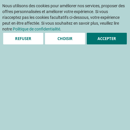
Aller
Mon pani
au
Nous utilisons des cookies pour améliorer nos services, proposer des
Af
contenu
offres personnalisées et améliorer votre expérience. Si vous
na
n'acceptez pas les cookies facultatifs ci-dessous, votre expérience
peut en être affectée. Si vous souhaitez en savoir plus, veuillez lire
notre
Politique de confidentialité
.
REFUSER
CHOISIR
ACCEPTER
Accueil
Évènements
Atelier
Séminaire-ateliers : Des couverts végétaux pour une agriculture bio multiservices
Passer
à
la
fin
de
la
galerie
d’images