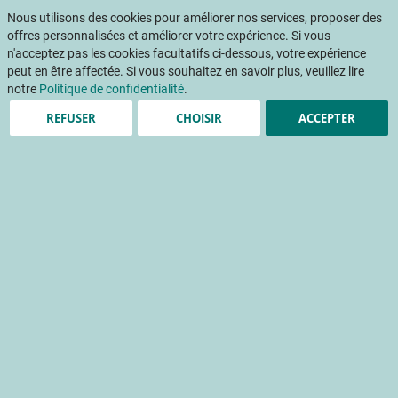
Aller
Mon pani
au
Nous utilisons des cookies pour améliorer nos services, proposer des
Af
contenu
offres personnalisées et améliorer votre expérience. Si vous
na
n'acceptez pas les cookies facultatifs ci-dessous, votre expérience
peut en être affectée. Si vous souhaitez en savoir plus, veuillez lire
Accueil
Publications
Table ronde : Comment se saisir de l’innovation pour créer de la valeur ?
notre
Politique de confidentialité
.
REFUSER
CHOISIR
ACCEPTER