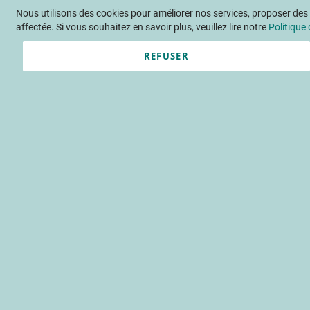
Nous utilisons des cookies pour améliorer nos services, proposer des o
Langue
FR
Contactez-nous
affectée. Si vous souhaitez en savoir plus, veuillez lire notre
Politique 
REFUSER
Actu
Évène
Accueil
Publications