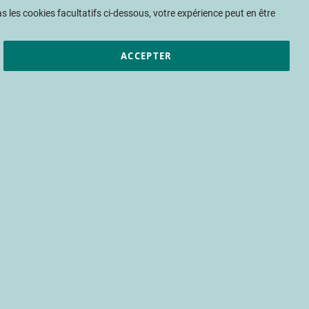
Mon panier
 les cookies facultatifs ci-dessous, votre expérience peut en être
ACCEPTER
et résultats
CTIFL
Nous rejoindre
 serre 2023, test
r en grappe
meté