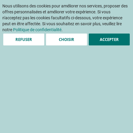
Aller
Mon pani
au
Nous utilisons des cookies pour améliorer nos services, proposer des
Af
contenu
offres personnalisées et améliorer votre expérience. Si vous
na
n'acceptez pas les cookies facultatifs ci-dessous, votre expérience
peut en être affectée. Si vous souhaitez en savoir plus, veuillez lire
notre
Politique de confidentialité
.
REFUSER
CHOISIR
ACCEPTER
Tomates cerises rondes
rouges, oranges et jaunes :
le goût au coeur de l'offre
variétale
Tomates hors-sol du Sud-Est
culture sur substrat
qualité gustative
variété
Accueil
Publications
INFOS CTIFL
INFOS CTIFL 396 - novembre 2023
Tomates cerises rondes rouges, oranges et jaunes : le goût au coeur de l'offre variétale