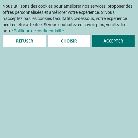
Aller
Mon pani
au
Nous utilisons des cookies pour améliorer nos services, proposer des
Af
contenu
offres personnalisées et améliorer votre expérience. Si vous
na
n'acceptez pas les cookies facultatifs ci-dessous, votre expérience
peut en être affectée. Si vous souhaitez en savoir plus, veuillez lire
notre
Politique de confidentialité
.
REFUSER
CHOISIR
ACCEPTER
Un marché bio qui
s'interroge
2021 : retournement ou pause passagère
achat des ménages
marché du frais
panel de points de vente
produit biologique
Accueil
Publications
INFOS CTIFL
INFOS CTIFL 382 - juin 2022
Un marché bio qui s'interroge