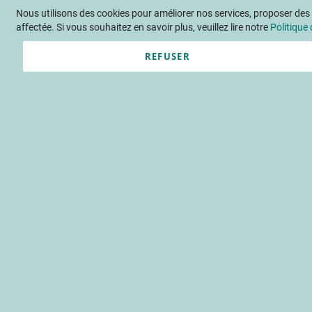
Nous utilisons des cookies pour améliorer nos services, proposer des o
Langue
FR
Contactez-nous
affectée. Si vous souhaitez en savoir plus, veuillez lire notre
Politique 
REFUSER
Actu
Évène
Accueil
Publications