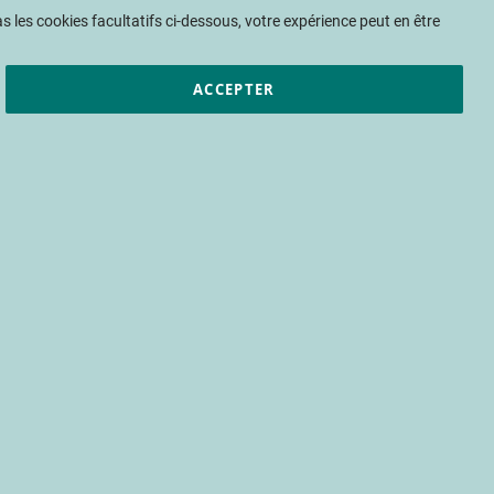
Mon panier
 les cookies facultatifs ci-dessous, votre expérience peut en être
ACCEPTER
et résultats
CTIFL
Nous rejoindre
tème bioclimatique
e précoce sous
climat de la serre