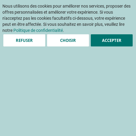
Aller
Mon pani
au
Nous utilisons des cookies pour améliorer nos services, proposer des
Af
contenu
offres personnalisées et améliorer votre expérience. Si vous
na
n'acceptez pas les cookies facultatifs ci-dessous, votre expérience
peut en être affectée. Si vous souhaitez en savoir plus, veuillez lire
Accueil
Publications
Utilisation des produits de biocontrôle pour la maitrise des monilioses des fruits à noyau
notre
Politique de confidentialité
.
REFUSER
CHOISIR
ACCEPTER