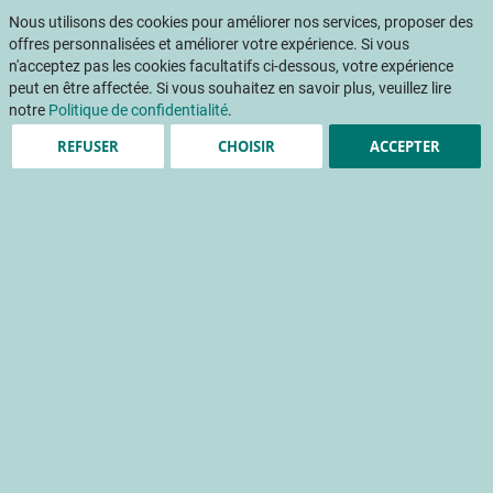
Aller
Mon pani
au
Nous utilisons des cookies pour améliorer nos services, proposer des
Af
contenu
offres personnalisées et améliorer votre expérience. Si vous
na
n'acceptez pas les cookies facultatifs ci-dessous, votre expérience
peut en être affectée. Si vous souhaitez en savoir plus, veuillez lire
notre
Politique de confidentialité
.
REFUSER
CHOISIR
ACCEPTER
Bilan de campagne 2018 :
approche nationale par
espèce
Réseau DEPHY ferme légumes-fraise-framboise
défense de la culture
expérimentation
insecte ravageur
méthode de lutte
recherche
Accueil
Publications
INFOS CTIFL
INFOS CTIFL 357 - décembre 2019
Bilan de campagne 2018 : approche nationale par espèce