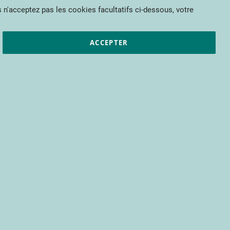
Mon panier
 n'acceptez pas les cookies facultatifs ci-dessous, votre
et résultats
CTIFL
Nous rejoindre
ACCEPTER
pour bénéficier d’un accès à tous les
s encore.