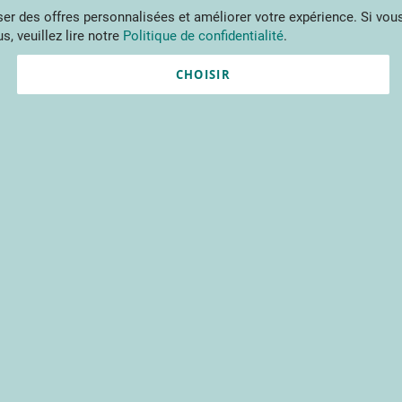
Aller
r des offres personnalisées et améliorer votre expérience. Si vous
au
s, veuillez lire notre
Politique de confidentialité
.
contenu
ments
Publications
Formations
Prestations et outils
Projets 
CHOISIR
Nouvel utilisateur ?
Créez un compte gratuitement 
contenus du CTIFL et bien plu