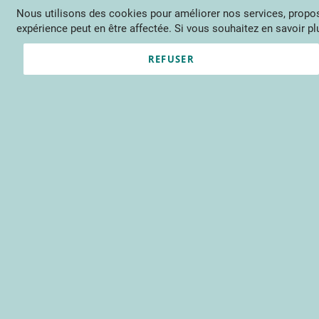
Nous utilisons des cookies pour améliorer nos services, propose
Langue
FR
Contactez-nous
expérience peut en être affectée. Si vous souhaitez en savoir plu
Actu
Évène
REFUSER
Clients enregistrés
Email
Mot de passe
Voir le mot de passe