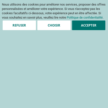
Aller
Mon pani
Nous utilisons des cookies pour améliorer nos services, proposer des offres
au
Af
contenu
personnalisées et améliorer votre expérience. Si vous n'acceptez pas les
na
cookies facultatifs ci-dessous, votre expérience peut en être affectée. Si
vous souhaitez en savoir plus, veuillez lire notre
Politique de confidentialité
.
REFUSER
CHOISIR
ACCEPTER
Clients enregistrés
Email
Mot de passe
Voir le mot de passe
Mot de passe oublié ?
Se connecter