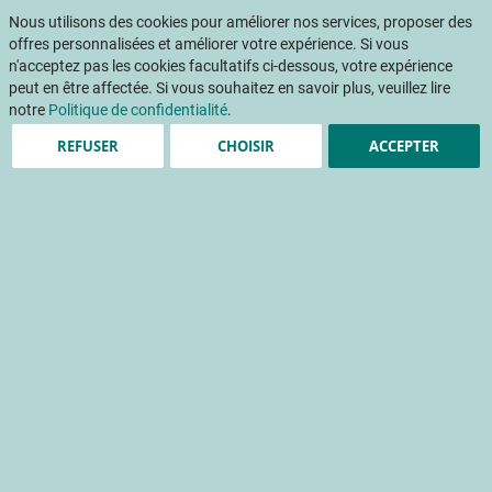
Aller
Mon pani
au
Nous utilisons des cookies pour améliorer nos services, proposer des
Af
contenu
offres personnalisées et améliorer votre expérience. Si vous
na
n'acceptez pas les cookies facultatifs ci-dessous, votre expérience
peut en être affectée. Si vous souhaitez en savoir plus, veuillez lire
notre
Politique de confidentialité
.
REFUSER
CHOISIR
ACCEPTER
Des résultats, des
témoignages, des
perspectives
er
1
colloque national DEPHY Arboriculture
défense de la culture
expérimentation
manifestation
méthode de lutte
pesticide
verger
réduction de l'utilisation des pesticides
Accueil
Publications
INFOS CTIFL
INFOS CTIFL 352 - juin 2019
Des résultats, des témoignages, des perspectives