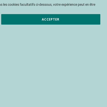
Mon panier
 les cookies facultatifs ci-dessous, votre expérience peut en être
ACCEPTER
et résultats
CTIFL
Nous rejoindre
ES 425
s face aux évènements climatiques
ntre dans une nouvelle ère