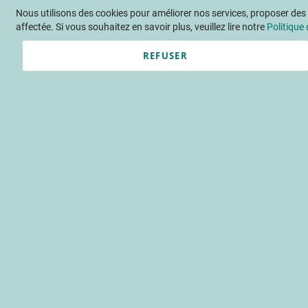
Nous utilisons des cookies pour améliorer nos services, proposer des o
Langue
FR
Contactez-nous
affectée. Si vous souhaitez en savoir plus, veuillez lire notre
Politique 
REFUSER
Actu
Évène
Accueil
Publications
Détail F