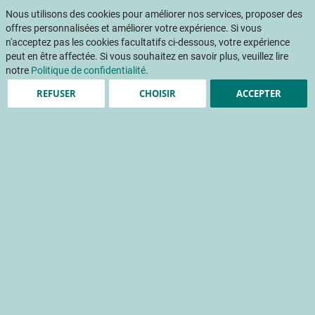
Aller
Mon pani
au
Nous utilisons des cookies pour améliorer nos services, proposer des
Af
contenu
offres personnalisées et améliorer votre expérience. Si vous
na
n'acceptez pas les cookies facultatifs ci-dessous, votre expérience
peut en être affectée. Si vous souhaitez en savoir plus, veuillez lire
notre
Politique de confidentialité
.
REFUSER
CHOISIR
ACCEPTER
Évaluation non destructive
de la maturité des
pommes - Premiers
résultats de l'outil DA-
Meter®
maturité
date de récolte
conservation du produit frais
récolte
mesure non destructive
coloration