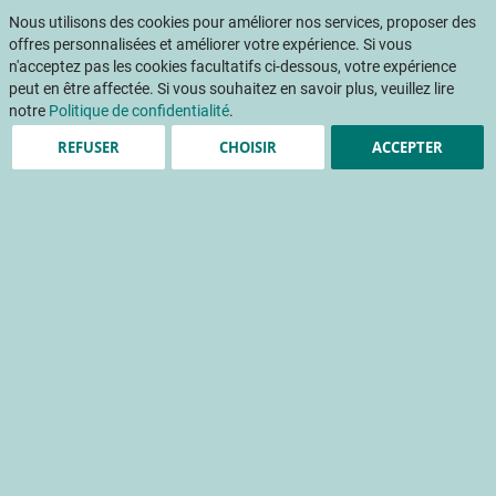
Aller
Mon pani
au
Nous utilisons des cookies pour améliorer nos services, proposer des
Af
contenu
offres personnalisées et améliorer votre expérience. Si vous
na
n'acceptez pas les cookies facultatifs ci-dessous, votre expérience
peut en être affectée. Si vous souhaitez en savoir plus, veuillez lire
notre
Politique de confidentialité
.
REFUSER
CHOISIR
ACCEPTER
Projets
Résultats des projets menés par le CTIFL et ses
équipes
Évaluation porte-greffe
châtaignier
porte-greffe
résistance climatique
Accueil
Projets
Variétés innovations adaptations