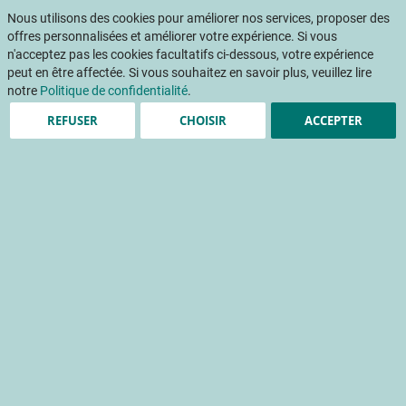
Aller
Mon pani
au
Nous utilisons des cookies pour améliorer nos services, proposer des
Af
contenu
offres personnalisées et améliorer votre expérience. Si vous
na
n'acceptez pas les cookies facultatifs ci-dessous, votre expérience
peut en être affectée. Si vous souhaitez en savoir plus, veuillez lire
notre
Politique de confidentialité
.
Accueil
Publications
INFOS CTIFL
REFUSER
CHOISIR
ACCEPTER
INFOS CTIFL 330 - Avril 2017