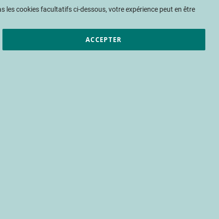
Mon panier
 les cookies facultatifs ci-dessous, votre expérience peut en être
ACCEPTER
et résultats
CTIFL
Nous rejoindre
r main dans la main"
its Rouges - Marché en plein essor et