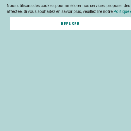
Nous utilisons des cookies pour améliorer nos services, proposer des o
Langue
FR
Contactez-nous
affectée. Si vous souhaitez en savoir plus, veuillez lire notre
Politique 
REFUSER
Actu
Évène
Accueil
Publications
INFOS C