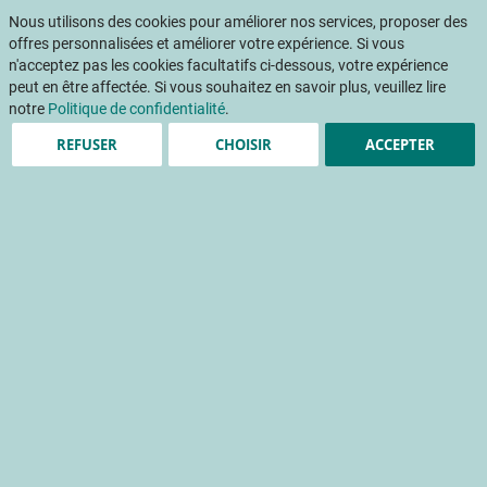
Aller
Mon pani
au
Nous utilisons des cookies pour améliorer nos services, proposer des
Af
contenu
offres personnalisées et améliorer votre expérience. Si vous
na
n'acceptez pas les cookies facultatifs ci-dessous, votre expérience
peut en être affectée. Si vous souhaitez en savoir plus, veuillez lire
Accueil
Publications
La fraise dans le monde, en Europe et en France
notre
Politique de confidentialité
.
REFUSER
CHOISIR
ACCEPTER