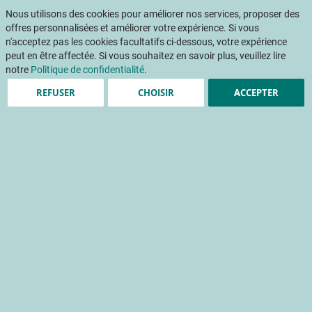
Aller
Mon pani
au
Nous utilisons des cookies pour améliorer nos services, proposer des
Af
contenu
offres personnalisées et améliorer votre expérience. Si vous
na
n'acceptez pas les cookies facultatifs ci-dessous, votre expérience
peut en être affectée. Si vous souhaitez en savoir plus, veuillez lire
Accueil
Publications
La pollinisation du cassis Noir de Bourgogne ou le prix de l'absence : mesure agroécologique pour les abeilles solitaires
notre
Politique de confidentialité
.
REFUSER
CHOISIR
ACCEPTER