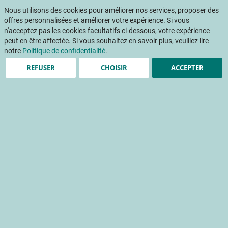
Aller
Mon pani
au
Nous utilisons des cookies pour améliorer nos services, proposer des
Af
contenu
offres personnalisées et améliorer votre expérience. Si vous
na
n'acceptez pas les cookies facultatifs ci-dessous, votre expérience
peut en être affectée. Si vous souhaitez en savoir plus, veuillez lire
notre
Politique de confidentialité
.
REFUSER
CHOISIR
ACCEPTER
Le CTIFL dévoile son
Observatoire 2023-2025
du commerce de détail
spécialisé fruits et
légumes frais
distribution
économie
entreprise de détail
marché de gros
marché du frais
spécialiste en magasin
spécialiste sur marché
stade de détail