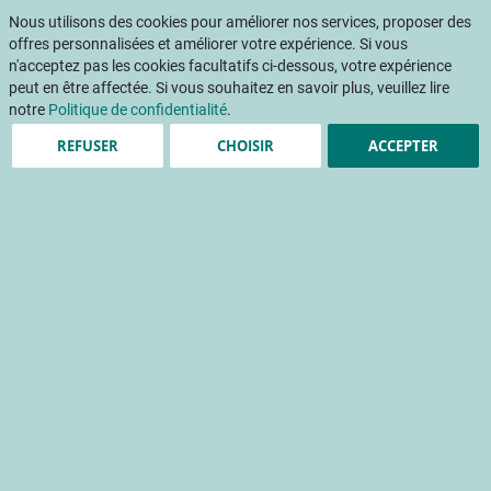
Aller
Mon pani
au
Nous utilisons des cookies pour améliorer nos services, proposer des
Af
contenu
offres personnalisées et améliorer votre expérience. Si vous
na
n'acceptez pas les cookies facultatifs ci-dessous, votre expérience
peut en être affectée. Si vous souhaitez en savoir plus, veuillez lire
notre
Politique de confidentialité
.
REFUSER
CHOISIR
ACCEPTER
Les emballages en fruits et
légumes : les nouveaux
enjeux pour un point un
vente
emballage
emballage à l'unité
emballage plastique
conditionnement du produit
récupération/recyclage
écosystème et environnement
stade de détail
réglementation
matériau d'emballage