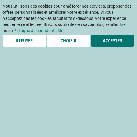
Aller
Mon pani
au
Nous utilisons des cookies pour améliorer nos services, proposer des
Af
contenu
offres personnalisées et améliorer votre expérience. Si vous
na
n'acceptez pas les cookies facultatifs ci-dessous, votre expérience
peut en être affectée. Si vous souhaitez en savoir plus, veuillez lire
notre
Politique de confidentialité
.
REFUSER
CHOISIR
ACCEPTER
Managers de rayon, des
leviers pour motiver et
impliquer vos
collaborateurs
gestion du rayon
formation professionnelle
gms
salarié
Accueil
Publications
Détail Fruits & Légumes
DETAIL FRUITS ET LEGUMES 379 - Décembre 2021
Managers de rayon, des leviers pour motiver et impliquer vos collaborateurs