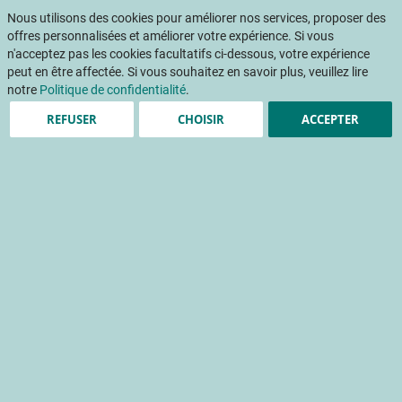
Aller
Mon pani
au
Nous utilisons des cookies pour améliorer nos services, proposer des
Af
contenu
offres personnalisées et améliorer votre expérience. Si vous
na
n'acceptez pas les cookies facultatifs ci-dessous, votre expérience
peut en être affectée. Si vous souhaitez en savoir plus, veuillez lire
notre
Politique de confidentialité
.
REFUSER
CHOISIR
ACCEPTER
« Notre enjeu serait
d'arriver à proposer de la
pomme française sur les
marchés 12 mois sur 12. »
Christophe Belloc - Président du groupe de producteurs
Blue Whale
Accueil
Publications
INFOS CTIFL
INFOS CTIFL 383 - juillet 2022
« Notre enjeu serait d'arriver à proposer de la pomme française sur les marchés 12 mois sur 12. »