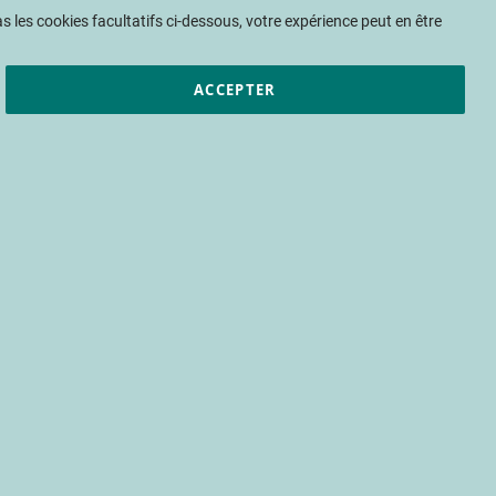
Mon panier
 les cookies facultatifs ci-dessous, votre expérience peut en être
ACCEPTER
et résultats
CTIFL
Nous rejoindre
eAgriMer oeuvre pour les
Patrick Trillon : "Plus que jamais, FranceAgriMer oeuvre pour les interprofessions"