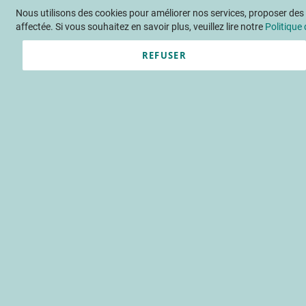
Nous utilisons des cookies pour améliorer nos services, proposer des o
Langue
FR
Contactez-nous
affectée. Si vous souhaitez en savoir plus, veuillez lire notre
Politique 
REFUSER
Actu
Évène
Patrick Trillo
interprofessio
filière
Accueil
Publications
INFOS C