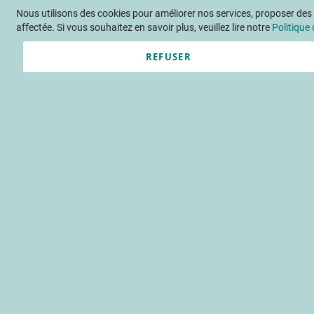
Nous utilisons des cookies pour améliorer nos services, proposer des o
Langue
FR
Contactez-nous
affectée. Si vous souhaitez en savoir plus, veuillez lire notre
Politique 
REFUSER
Actu
Évène
Techniques de 
consommateur 
comportement du consommateur
gestio
Accueil
Publications
Détail F