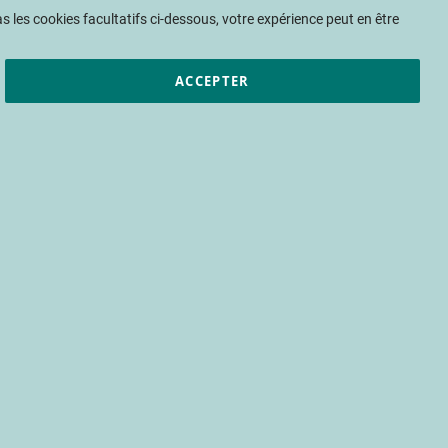
Mon panier
 les cookies facultatifs ci-dessous, votre expérience peut en être
ACCEPTER
et résultats
CTIFL
Nous rejoindre
nt de vente par le
rche du CTIFL
usion de l'information
zone expérimentale de vente (zev)