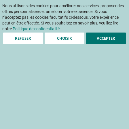
Aller
Mon pani
au
Nous utilisons des cookies pour améliorer nos services, proposer des
Af
contenu
offres personnalisées et améliorer votre expérience. Si vous
na
n'acceptez pas les cookies facultatifs ci-dessous, votre expérience
peut en être affectée. Si vous souhaitez en savoir plus, veuillez lire
notre
Politique de confidentialité
.
REFUSER
CHOISIR
ACCEPTER
Projets
Résultats des projets menés par le CTIFL et ses
équipes
Verger connecté
capteur
verger
agriculture connectée
Accueil
Projets
Variétés innovations adaptations
Verger connecté