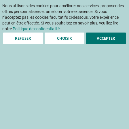
Aller
Mon pani
au
Nous utilisons des cookies pour améliorer nos services, proposer des
Af
contenu
offres personnalisées et améliorer votre expérience. Si vous
na
n'acceptez pas les cookies facultatifs ci-dessous, votre expérience
peut en être affectée. Si vous souhaitez en savoir plus, veuillez lire
notre
Politique de confidentialité
.
REFUSER
CHOISIR
ACCEPTER
3 e symposium
international ISHS Carotte
et autres apiacées
Avancées dans les recherches sur la carotte
filière
manifestation
Accueil
Publications
INFOS CTIFL
INFOS CTIFL 397 - décembre 2023
3 e symposium international ISHS Carotte et autres apiacées