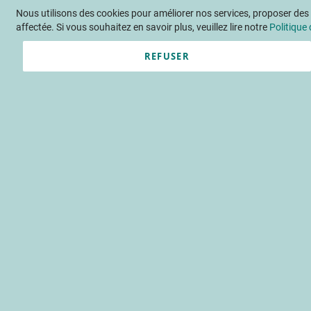
Nous utilisons des cookies pour améliorer nos services, proposer des o
Langue
FR
Contactez-nous
affectée. Si vous souhaitez en savoir plus, veuillez lire notre
Politique 
REFUSER
Actu
Évène
Améliorer la 
Agribalyse ®
Produits alimentaires et projet 
analyse du cycle de vie (acv)
bilan carb
Accueil
Publications
INFOS C