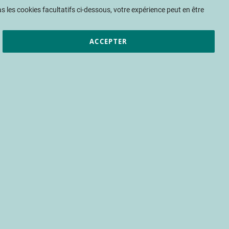
Mon panier
 les cookies facultatifs ci-dessous, votre expérience peut en être
ACCEPTER
et résultats
CTIFL
Nous rejoindre
te environnementale
Améliorer la base de données d'empreinte environnementale Agribalyse ®