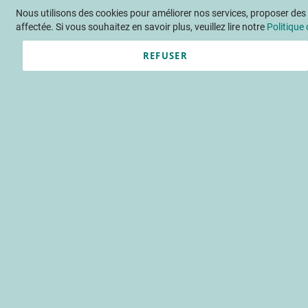
Nous utilisons des cookies pour améliorer nos services, proposer des o
Langue
FR
Contactez-nous
affectée. Si vous souhaitez en savoir plus, veuillez lire notre
Politique 
REFUSER
Actu
Évène
Composition ch
Six variétés de
qualité nutritionnelle
arôme
santé
q
Accueil
Publications
INFOS C