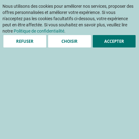
Aller
Mon pani
au
Nous utilisons des cookies pour améliorer nos services, proposer des
Af
contenu
offres personnalisées et améliorer votre expérience. Si vous
na
n'acceptez pas les cookies facultatifs ci-dessous, votre expérience
peut en être affectée. Si vous souhaitez en savoir plus, veuillez lire
notre
Politique de confidentialité
.
Accueil
Publications
INFOS CTIFL
REFUSER
CHOISIR
ACCEPTER
INFOS CTIFL 339 - Mars 2018