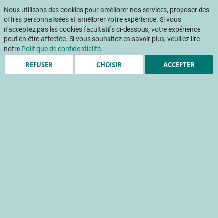
Aller
Mon pani
au
Nous utilisons des cookies pour améliorer nos services, proposer des
Af
contenu
offres personnalisées et améliorer votre expérience. Si vous
na
n'acceptez pas les cookies facultatifs ci-dessous, votre expérience
peut en être affectée. Si vous souhaitez en savoir plus, veuillez lire
notre
Politique de confidentialité
.
REFUSER
CHOISIR
ACCEPTER
Des résultats positifs mais
globalement en baisse par
rapport à 2019
L'observatoire des exploitations fruitières en 2020
exploitation agricole
revenu agricole
statistique de production
surface de production
Accueil
Publications
INFOS CTIFL
INFOS CTIFL 379 - mars 2022
Des résultats positifs mais globalement en baisse par rapport à 2019