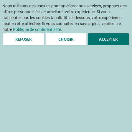
Aller
Mon pani
au
Nous utilisons des cookies pour améliorer nos services, proposer des
Af
contenu
offres personnalisées et améliorer votre expérience. Si vous
na
n'acceptez pas les cookies facultatifs ci-dessous, votre expérience
peut en être affectée. Si vous souhaitez en savoir plus, veuillez lire
notre
Politique de confidentialité
.
REFUSER
CHOISIR
ACCEPTER
"L'évolution climatique a
des conséquences non
négligeables sur la
conservation des produits
et, de fait, sur la
présentation de ces
produits dans nos rayons."
Georges Daniel - Vice-Président du CTIFL en charge des
finances et coprésident du programme légumes