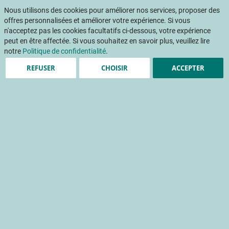
Aller
Mon pani
au
Nous utilisons des cookies pour améliorer nos services, proposer des
Af
contenu
offres personnalisées et améliorer votre expérience. Si vous
na
n'acceptez pas les cookies facultatifs ci-dessous, votre expérience
peut en être affectée. Si vous souhaitez en savoir plus, veuillez lire
notre
Politique de confidentialité
.
Accueil
Publications
Détail Fruits & Légumes
REFUSER
CHOISIR
ACCEPTER
DETAIL FRUITS ET LEGUMES 380 - Janvier-février 2022