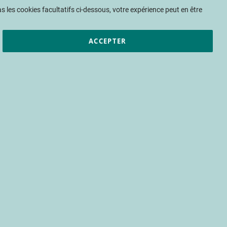
Mon panier
 les cookies facultatifs ci-dessous, votre expérience peut en être
ACCEPTER
et résultats
CTIFL
Nous rejoindre
aisiers observés en 2025
État des lieux des dépérissements de fraisiers observés en 2025