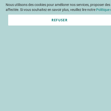
Nous utilisons des cookies pour améliorer nos services, proposer des o
Langue
FR
Contactez-nous
affectée. Si vous souhaitez en savoir plus, veuillez lire notre
Politique 
REFUSER
Actu
Évène
État des lieux
Le neopestalotiopsis : un path
champignon pathogène
dépérissement
Accueil
Publications
INFOS C