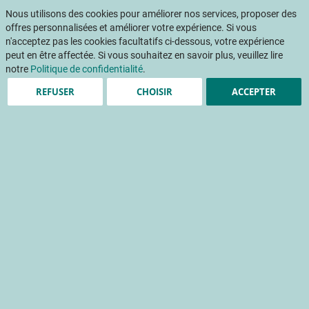
Aller
Mon pani
au
Nous utilisons des cookies pour améliorer nos services, proposer des
Af
contenu
offres personnalisées et améliorer votre expérience. Si vous
na
n'acceptez pas les cookies facultatifs ci-dessous, votre expérience
peut en être affectée. Si vous souhaitez en savoir plus, veuillez lire
notre
Politique de confidentialité
.
REFUSER
CHOISIR
ACCEPTER
Gestion des ravageurs
envahissants, une
démarche globale
Des grands traités internationaux aux expérimentations
locales
défense de la culture
manifestation
méthode de lutte
réglementation
biocontrôle
agroécologie
Accueil
Publications
INFOS CTIFL