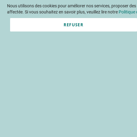
Nous utilisons des cookies pour améliorer nos services, proposer des o
Langue
FR
Contactez-nous
affectée. Si vous souhaitez en savoir plus, veuillez lire notre
Politique 
REFUSER
Actu
Évène
Pêche-nectarine
la filière
Rencontre technique 2025 : cap 
mesure du calibre
maladie
variété
Accueil
Publications
INFOS C