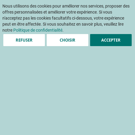
Aller
Mon pani
au
Nous utilisons des cookies pour améliorer nos services, proposer des
Af
contenu
offres personnalisées et améliorer votre expérience. Si vous
na
n'acceptez pas les cookies facultatifs ci-dessous, votre expérience
peut en être affectée. Si vous souhaitez en savoir plus, veuillez lire
notre
Politique de confidentialité
.
REFUSER
CHOISIR
ACCEPTER
Quel(s) indicateur(s) pour
le suivi d'Ecophyto ?
NoDU / HRI-1 : enjeux du changement d'indicateur de
suivi pour la filière Fruits et Légumes
dose pour traitement
réduction de l'utilisation des pesticides
écophyto
Accueil
Publications
INFOS CTIFL
INFOS CTIFL 402 - septembre 2024
Quel(s) indicateur(s) pour le suivi d'Ecophyto ?