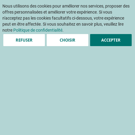
Aller
Mon pani
au
Nous utilisons des cookies pour améliorer nos services, proposer des
Af
contenu
offres personnalisées et améliorer votre expérience. Si vous
na
n'acceptez pas les cookies facultatifs ci-dessous, votre expérience
peut en être affectée. Si vous souhaitez en savoir plus, veuillez lire
notre
Politique de confidentialité
.
REFUSER
CHOISIR
ACCEPTER
Adaptation climatique et
innovation : retour sur la
Visite d’Essais
arboriculture 2026 du
CTIFL