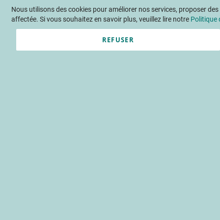
Nous utilisons des cookies pour améliorer nos services, proposer des o
Langue
FR
Contactez-nous
affectée. Si vous souhaitez en savoir plus, veuillez lire notre
Politique 
REFUSER
Actu
Évène
Caractérisation
salade
EcoFreshChain, réduire l'impac
distribution
logistique
qualité du produ
Accueil
Publications
INFOS C