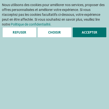
Aller
Mon pani
au
Nous utilisons des cookies pour améliorer nos services, proposer des
Af
contenu
offres personnalisées et améliorer votre expérience. Si vous
na
n'acceptez pas les cookies facultatifs ci-dessous, votre expérience
peut en être affectée. Si vous souhaitez en savoir plus, veuillez lire
notre
Politique de confidentialité
.
REFUSER
CHOISIR
ACCEPTER
Des micro-organismes
biostimulants pour
refertiliser le sol après une
désinfection
Apporter du vivant après une désinfection de sol
compost
désinfection du sol/substrat
expérimentation
rendement
Accueil
Publications
INFOS CTIFL
INFOS CTIFL 392 - juin 2023
Des micro-organismes biostimulants pour refertiliser le sol après une désinfection